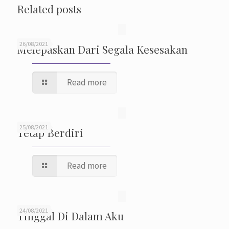
Related posts
26/08/2021
Melepaskan Dari Segala Kesesakan
Read more
25/08/2021
Tetap Berdiri
Read more
24/08/2021
Tinggal Di Dalam Aku