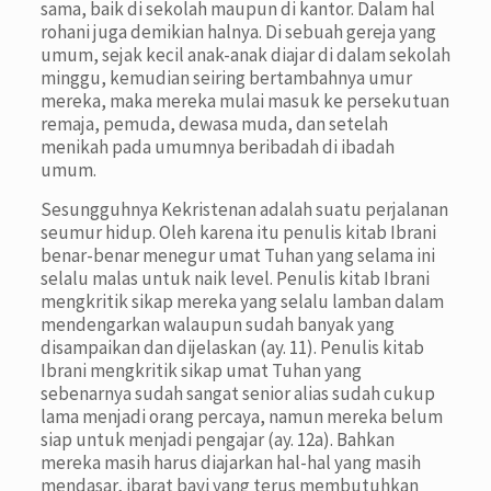
sama, baik di sekolah maupun di kantor. Dalam hal
rohani juga demikian halnya. Di sebuah gereja yang
umum, sejak kecil anak-anak diajar di dalam sekolah
minggu, kemudian seiring bertambahnya umur
mereka, maka mereka mulai masuk ke persekutuan
remaja, pemuda, dewasa muda, dan setelah
menikah pada umumnya beribadah di ibadah
umum.
Sesungguhnya Kekristenan adalah suatu perjalanan
seumur hidup. Oleh karena itu penulis kitab Ibrani
benar-benar menegur umat Tuhan yang selama ini
selalu malas untuk naik level. Penulis kitab Ibrani
mengkritik sikap mereka yang selalu lamban dalam
mendengarkan walaupun sudah banyak yang
disampaikan dan dijelaskan (ay. 11). Penulis kitab
Ibrani mengkritik sikap umat Tuhan yang
sebenarnya sudah sangat senior alias sudah cukup
lama menjadi orang percaya, namun mereka belum
siap untuk menjadi pengajar (ay. 12a). Bahkan
mereka masih harus diajarkan hal-hal yang masih
mendasar, ibarat bayi yang terus membutuhkan