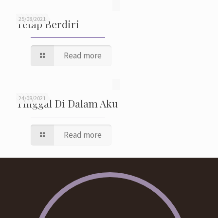
25/08/2021
Tetap Berdiri
Read more
24/08/2021
Tinggal Di Dalam Aku
Read more