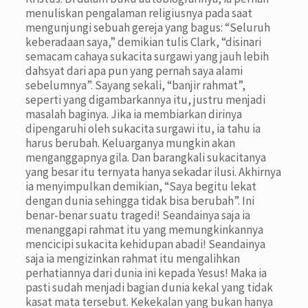
menuliskan pengalaman religiusnya pada saat
mengunjungi sebuah gereja yang bagus: “Seluruh
keberadaan saya,” demikian tulis Clark, “disinari
semacam cahaya sukacita surgawi yang jauh lebih
dahsyat dari apa pun yang pernah saya alami
sebelumnya”. Sayang sekali, “banjir rahmat”,
seperti yang digambarkannya itu, justru menjadi
masalah baginya. Jika ia membiarkan dirinya
dipengaruhi oleh sukacita surgawi itu, ia tahu ia
harus berubah. Keluarganya mungkin akan
menganggapnya gila. Dan barangkali sukacitanya
yang besar itu ternyata hanya sekadar ilusi. Akhirnya
ia menyimpulkan demikian, “Saya begitu lekat
dengan dunia sehingga tidak bisa berubah”. Ini
benar-benar suatu tragedi! Seandainya saja ia
menanggapi rahmat itu yang memungkinkannya
mencicipi sukacita kehidupan abadi! Seandainya
saja ia mengizinkan rahmat itu mengalihkan
perhatiannya dari dunia ini kepada Yesus! Maka ia
pasti sudah menjadi bagian dunia kekal yang tidak
kasat mata tersebut. Kekekalan yang bukan hanya