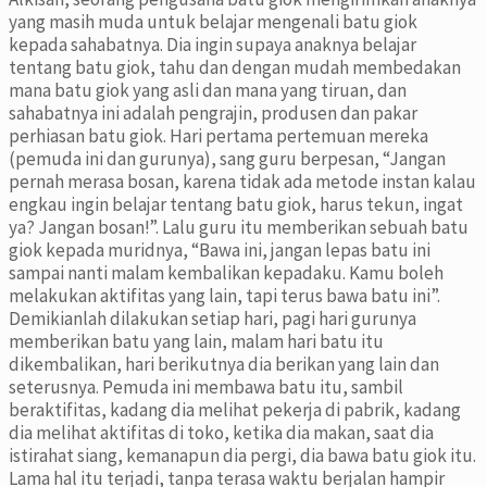
yang masih muda untuk belajar mengenali batu giok
kepada sahabatnya. Dia ingin supaya anaknya belajar
tentang batu giok, tahu dan dengan mudah membedakan
mana batu giok yang asli dan mana yang tiruan, dan
sahabatnya ini adalah pengrajin, produsen dan pakar
perhiasan batu giok. Hari pertama pertemuan mereka
(pemuda ini dan gurunya), sang guru berpesan, “Jangan
pernah merasa bosan, karena tidak ada metode instan kalau
engkau ingin belajar tentang batu giok, harus tekun, ingat
ya? Jangan bosan!”. Lalu guru itu memberikan sebuah batu
giok kepada muridnya, “Bawa ini, jangan lepas batu ini
sampai nanti malam kembalikan kepadaku. Kamu boleh
melakukan aktifitas yang lain, tapi terus bawa batu ini”.
Demikianlah dilakukan setiap hari, pagi hari gurunya
memberikan batu yang lain, malam hari batu itu
dikembalikan, hari berikutnya dia berikan yang lain dan
seterusnya. Pemuda ini membawa batu itu, sambil
beraktifitas, kadang dia melihat pekerja di pabrik, kadang
dia melihat aktifitas di toko, ketika dia makan, saat dia
istirahat siang, kemanapun dia pergi, dia bawa batu giok itu.
Lama hal itu terjadi, tanpa terasa waktu berjalan hampir