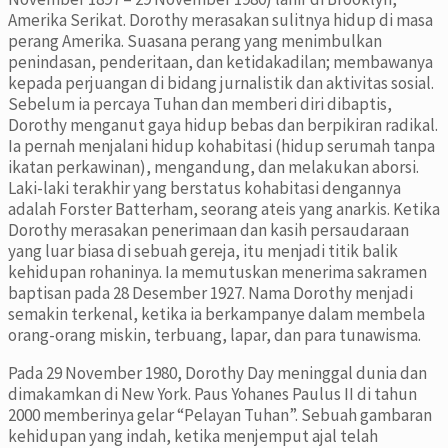
Amerika Serikat. Dorothy merasakan sulitnya hidup di masa
perang Amerika. Suasana perang yang menimbulkan
penindasan, penderitaan, dan ketidakadilan; membawanya
kepada perjuangan di bidang jurnalistik dan aktivitas sosial.
Sebelum ia percaya Tuhan dan memberi diri dibaptis,
Dorothy menganut gaya hidup bebas dan berpikiran radikal.
Ia pernah menjalani hidup kohabitasi (hidup serumah tanpa
ikatan perkawinan), mengandung, dan melakukan aborsi.
Laki-laki terakhir yang berstatus kohabitasi dengannya
adalah Forster Batterham, seorang ateis yang anarkis. Ketika
Dorothy merasakan penerimaan dan kasih persaudaraan
yang luar biasa di sebuah gereja, itu menjadi titik balik
kehidupan rohaninya. Ia memutuskan menerima sakramen
baptisan pada 28 Desember 1927. Nama Dorothy menjadi
semakin terkenal, ketika ia berkampanye dalam membela
orang-orang miskin, terbuang, lapar, dan para tunawisma.
Pada 29 November 1980, Dorothy Day meninggal dunia dan
dimakamkan di New York. Paus Yohanes Paulus II di tahun
2000 memberinya gelar “Pelayan Tuhan”. Sebuah gambaran
kehidupan yang indah, ketika menjemput ajal telah