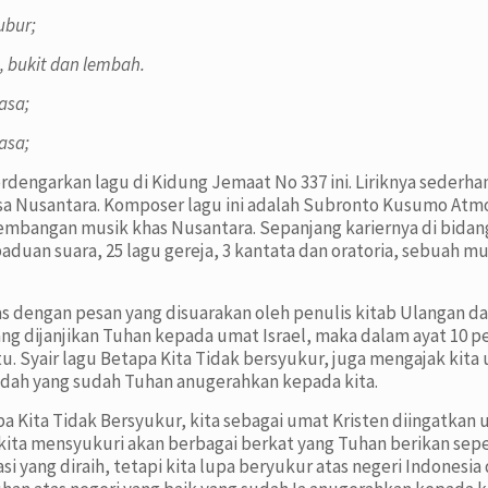
ubur;
 bukit dan lembah.
asa;
asa;
engarkan lagu di Kidung Jemaat No 337 ini. Liriknya sederha
a Nusantara. Komposer lagu ini adalah Subronto Kusumo Atmo
mbangan musik khas Nusantara. Sepanjang kariernya di bidan
 paduan suara, 25 lagu gereja, 3 kantata dan oratoria, sebuah 
s dengan pesan yang disuarakan oleh penulis kitab Ulangan dala
g dijanjikan Tuhan kepada umat Israel, maka dalam ayat 10 p
u. Syair lagu Betapa Kita Tidak bersyukur, juga mengajak kita
ndah yang sudah Tuhan anugerahkan kepada kita.
tapa Kita Tidak Bersyukur, kita sebagai umat Kristen diingatka
li kita mensyukuri akan berbagai berkat yang Tuhan berikan sep
 yang diraih, tetapi kita lupa beryukur atas negeri Indonesi