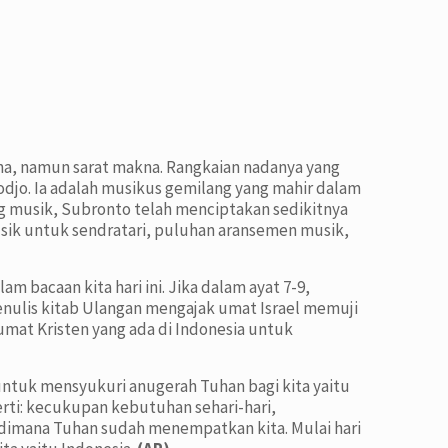
na, namun sarat makna. Rangkaian nadanya yang
djo. Ia adalah musikus gemilang yang mahir dalam
g musik, Subronto telah menciptakan sedikitnya
musik untuk sendratari, puluhan aransemen musik,
m bacaan kita hari ini. Jika dalam ayat 7-9,
enulis kitab Ulangan mengajak umat Israel memuji
 umat Kristen yang ada di Indonesia untuk
n untuk mensyukuri anugerah Tuhan bagi kita yaitu
erti: kecukupan kebutuhan sehari-hari,
a dimana Tuhan sudah menempatkan kita. Mulai hari