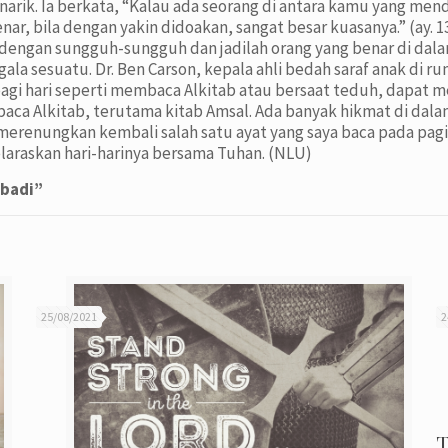
ik. Ia berkata, “Kalau ada seorang di antara kamu yang mende
nar, bila dengan yakin didoakan, sangat besar kuasanya.” (ay
h dengan sungguh-sungguh dan jadilah orang yang benar di da
la sesuatu. Dr. Ben Carson, kepala ahli bedah saraf anak di r
i hari seperti membaca Alkitab atau bersaat teduh, dapat men
Alkitab, terutama kitab Amsal. Ada banyak hikmat di dalam ki
merenungkan kembali salah satu ayat yang saya baca pada pagi 
laraskan hari-harinya bersama Tuhan. (NLU)
ibadi”
25/08/2021
2
T