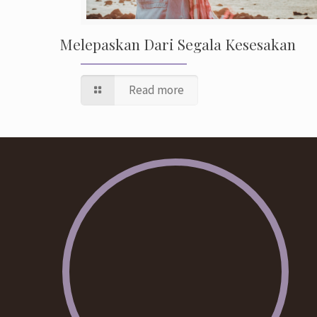
Melepaskan Dari Segala Kesesakan
Read more