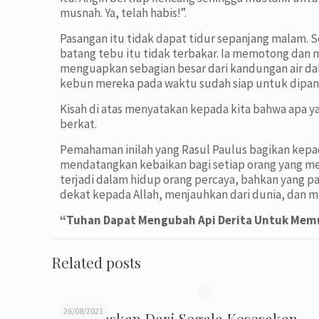
musnah. Ya, telah habis!”.
Pasangan itu tidak dapat tidur sepanjang malam. 
batang tebu itu tidak terbakar. Ia memotong dan 
menguapkan sebagian besar dari kandungan air dal
kebun mereka pada waktu sudah siap untuk dipan
Kisah di atas menyatakan kepada kita bahwa apa 
berkat.
Pemahaman inilah yang Rasul Paulus bagikan kepad
mendatangkan kebaikan bagi setiap orang yang menga
terjadi dalam hidup orang percaya, bahkan yang 
dekat kepada Allah, menjauhkan dari dunia, dan me
“Tuhan Dapat Mengubah Api Derita Untuk Memu
Related posts
26/08/2021
Melepaskan Dari Segala Kesesakan