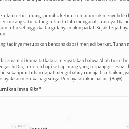
Setelah terbit terang, pemilik kebun keluar untuk menyelidik
mencincang satu batang tebu itu lalu menganalisa airnya. Dia 
am tebu sehingga kadar gulanya makin padat. Sejak terjadiny
en.
yang tadinya merupakan bencana dapat menjadi berkat. Tuhan
a jemaat di Roma tatkala ia menyatakan bahwa Allah turut be
sihi Dia, terlebih bagi setiap orang yang terpanggil sesuai d
pahit sekalipun Tuhan dapat mengubahnya menjadi kebaikan, 
layakkan mereka bagi sorga. Percayalah akan hal ini! (Bo@)
rnikan Iman Kita”
25/08/2021
2
Tetap Berdiri
T