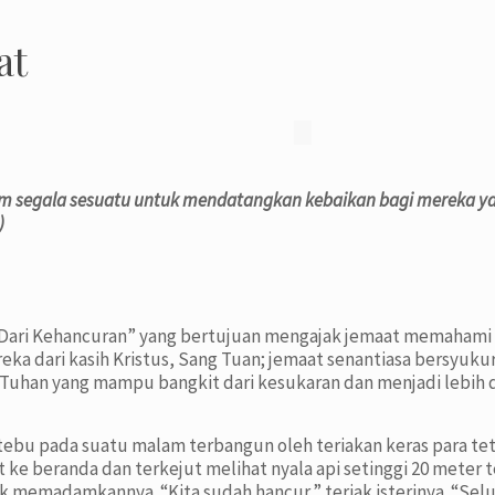
at
lam segala sesuatu untuk mendatangkan kebaikan bagi mereka ya
)
Dari Kehancuran” yang bertujuan mengajak jemaat memahami k
ka dari kasih Kristus, Sang Tuan; jemaat senantiasa bersyukur
Tuhan yang mampu bangkit dari kesukaran dan menjadi lebih 
 tebu pada suatu malam terbangun oleh teriakan keras para t
 ke beranda dan terkejut melihat nyala api setinggi 20 mete
uk memadamkannya. “Kita sudah hancur,” teriak isterinya. “Se