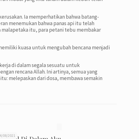
i kerusakan. Ia memperhatikan bahwa batang-
heran menemukan bahwa panas api itu telah
a malapetaka itu, para petani tebu membakar
 memiliki kuasa untuk mengubah bencana menjadi
kerja di dalam segala sesuatu untuk
engan rencana Allah. Ini artinya, semua yang
yaitu: melepaskan dari dosa, membawa semakin
4/08/2021
inggal Di Dalam Aku