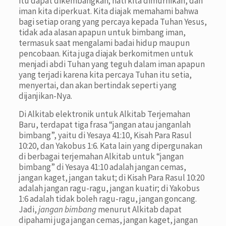
itu dapat dikembangkan; hati kita dimurnikan, dan
iman kita diperkuat. Kita diajak memahami bahwa
bagi setiap orang yang percaya kepada Tuhan Yesus,
tidak ada alasan apapun untuk bimbang iman,
termasuk saat mengalami badai hidup maupun
pencobaan. Kita juga diajak berkomitmen untuk
menjadi abdi Tuhan yang teguh dalam iman apapun
yang terjadi karena kita percaya Tuhan itu setia,
menyertai, dan akan bertindak seperti yang
dijanjikan-Nya.
Di Alkitab elektronik untuk Alkitab Terjemahan
Baru, terdapat tiga frasa “jangan atau janganlah
bimbang”, yaitu di Yesaya 41:10, Kisah Para Rasul
10:20, dan Yakobus 1:6. Kata lain yang dipergunakan
di berbagai terjemahan Alkitab untuk “jangan
bimbang” di Yesaya 41:10 adalah jangan cemas,
jangan kaget, jangan takut; di Kisah Para Rasul 10:20
adalah jangan ragu-ragu, jangan kuatir; di Yakobus
1:6 adalah tidak boleh ragu-ragu, jangan goncang.
Jadi,
jangan bimbang
menurut Alkitab dapat
dipahami juga jangan cemas, jangan kaget, jangan