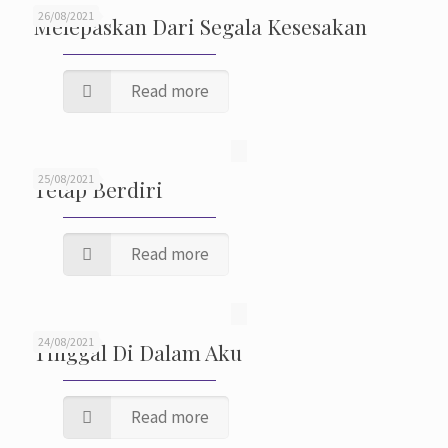
26/08/2021
Melepaskan Dari Segala Kesesakan
Read more
25/08/2021
Tetap Berdiri
Read more
24/08/2021
Tinggal Di Dalam Aku
Read more