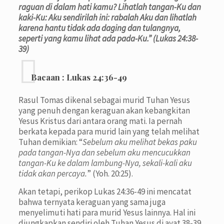
raguan di dalam hati kamu? Lihatlah tangan-Ku dan
kaki-Ku: Aku sendirilah ini: rabalah Aku dan lihatlah
karena hantu tidak ada daging dan tulangnya,
seperti yang kamu lihat ada pada-Ku.” (Lukas 24:38-
39)
Bacaan :
Lukas 24:36-49
Rasul Tomas dikenal sebagai murid Tuhan Yesus
yang penuh dengan keraguan akan kebangkitan
Yesus Kristus dari antara orang mati. Ia pernah
berkata kepada para murid lain yang telah melihat
Tuhan demikian: “
Sebelum aku melihat bekas paku
pada tangan-Nya dan sebelum aku mencucukkan
tangan-Ku ke dalam lambung-Nya, sekali-kali aku
tidak akan percaya.
” (Yoh. 20:25).
Akan tetapi, perikop Lukas 24:36-49 ini mencatat
bahwa ternyata keraguan yang sama juga
menyelimuti hati para murid Yesus lainnya. Hal ini
diungkapkan sendiri oleh Tuhan Yesus di ayat 38-39.