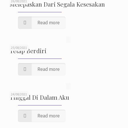
26/08/2021
Melepaskan Dari Segala Kesesakan
Read more
25/08/2021
Tetap Berdiri
Read more
24/08/2021
Tinggal Di Dalam Aku
Read more