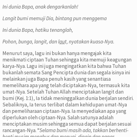
Ini dunia Bapa, anak dengarkanlah!
Langit bumi memuji Dia, bintang pun menggema
Ini dunia Bapa, hatiku tenanglah,
Pohon, bunga, langit, dan l
au
t, nyatakan kuasa-Nya.
Menurut saya, lagu ini bukan hanya mengajak kita
menikmati ciptaan Tuhan sehingga kita memuji keagungan
karya-Nya. Lagu ini juga mengingatkan kita bahwa Tuhan
bukanlah semata Sang Pencipta dunia dan segala isinya ini
melainkan juga Bapa penuh kasih yang senantiasa
memelihara apa yang telah diciptakan-Nya, termasuk kita
umat-Nya. Setelah Tuhan Allah menciptakan langit dan
bumi (Kej. 1:1), Ia tidak meninggalkan dunia berjalan sendiri.
Sebaliknya, Ia terus terlibat dalam kehidupan umat-Nya
dan pemeliharaan ciptaan-Nya. Ia menyediakan apa yang
diperlukan oleh ciptaan-Nya. Salah satunya adalah
menciptakan musim sehingga semua dapat berjalan sesuai
rancangan-Nya. “
Selama bumi masih ada, takkan berhenti-
henti musim menabur dan menuai, dingin dan panas,