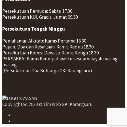
Persekutuan Pemuda: Sabtu 17.30
Persekutuan KUL Gracia: Jumat 09.30
Persekutuan Tengah Minggu
Pemahaman Alkitab: Kamis Pertama 18.30
Pujian, Doa dan Kesaksian: Kamis Kedua 18.30
Persekutuan Komisi Dewasa: Kamis Ketiga 18.30
PERSAKKA : Kamis Keempat waktu sesuai wilayah masing-
masing
(Persekutuan Doa Keluarga GKI Karangsaru)
Copyrighted 2020 © Tim Web GKI Karangsaru