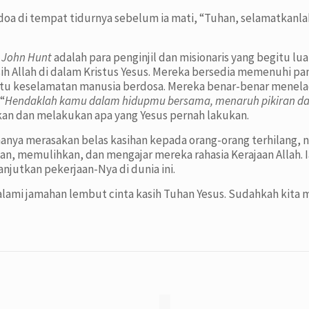
erdoa di tempat tidurnya sebelum ia mati, “Tuhan, selamatkanl
n
John Hunt
adalah para penginjil dan misionaris yang begitu l
sih Allah di dalam Kristus Yesus. Mereka bersedia memenuhi p
itu keselamatan manusia berdosa. Mereka benar-benar menela
 “
Hendaklah kamu dalam hidupmu bersama, menaruh pikiran dan
kan dan melakukan apa yang Yesus pernah lakukan.
anya merasakan belas kasihan kepada orang-orang terhilang, 
 memulihkan, dan mengajar mereka rahasia Kerajaan Allah. Ia
njutkan pekerjaan-Nya di dunia ini.
alami jamahan lembut cinta kasih Tuhan Yesus. Sudahkah kita
”