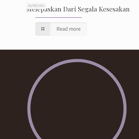
26/08/2021
Melepaskan Dari Segala Kesesakan
Read more