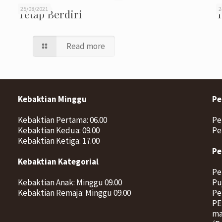
25/08/2021
2
Tetap Berdiri
T
Read more
Kebaktian Minggu
Pe
Kebaktian Pertama: 06.00
Pe
Kebaktian Kedua: 09.00
Pe
Kebaktian Ketiga: 17.00
Pe
Kebaktian Kategorial
Pe
Kebaktian Anak: Minggu 09.00
Pu
Kebaktian Remaja: Minggu 09.00
Pe
PE
ma