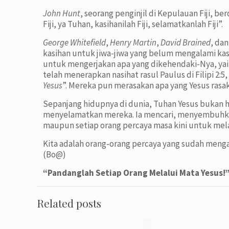
John Hunt
, seorang penginjil di Kepulauan Fiji, b
Fiji, ya Tuhan, kasihanilah Fiji, selamatkanlah Fiji”.
George Whitefield
,
Henry Martin
,
David Brained
, da
kasihan untuk jiwa-jiwa yang belum mengalami ka
untuk mengerjakan apa yang dikehendaki-Nya, ya
telah menerapkan nasihat rasul Paulus di Filipi 2:5,
Yesus
”. Mereka pun merasakan apa yang Yesus rasa
Sepanjang hidupnya di dunia, Tuhan Yesus bukan h
menyelamatkan mereka. Ia mencari, menyembuhkan,
maupun setiap orang percaya masa kini untuk mela
Kita adalah orang-orang percaya yang sudah meng
(Bo@)
“Pandanglah Setiap Orang Melalui Mata Yesus!
Related posts