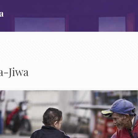
a
a-Jiwa