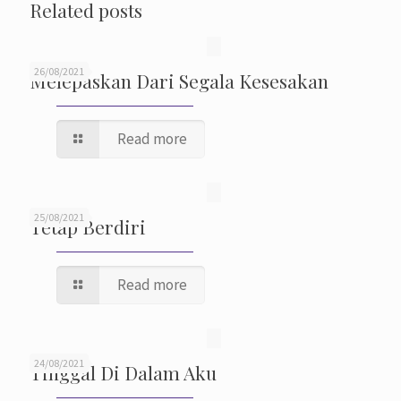
Related posts
26/08/2021
Melepaskan Dari Segala Kesesakan
Read more
25/08/2021
Tetap Berdiri
Read more
24/08/2021
Tinggal Di Dalam Aku