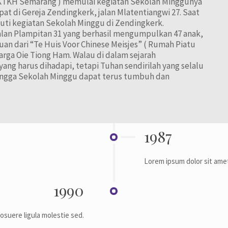
THKTKH Semarang ) memulai kegiatan Sekolah Minggunya
at di Gereja Zendingkerk, jalan Mlatentiangwi 27. Saat
uti kegiatan Sekolah Minggu di Zendingkerk.
jalan Plampitan 31 yang berhasil mengumpulkan 47 anak,
an dari “Te Huis Voor Chinese Meisjes” ( Rumah Piatu
arga Oie Tiong Ham. Walau di dalam sejarah
ng harus dihadapi, tetapi Tuhan sendirilah yang selalu
ngga Sekolah Minggu dapat terus tumbuh dan
1987
Lorem ipsum dolor sit amet
1990
posuere ligula molestie sed.