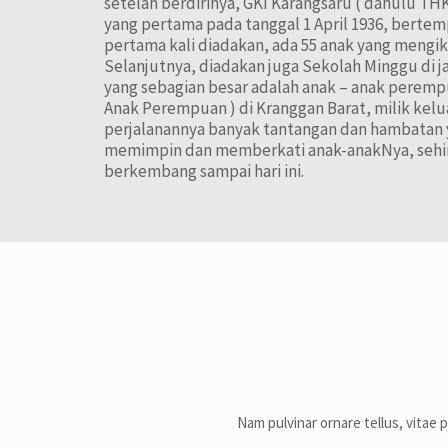
setelah berdirinya, GKI Karangsaru ( dahulu 
yang pertama pada tanggal 1 April 1936, bertemp
pertama kali diadakan, ada 55 anak yang mengik
Selanjutnya, diadakan juga Sekolah Minggu di 
yang sebagian besar adalah anak – anak perempu
Anak Perempuan ) di Kranggan Barat, milik kelu
perjalanannya banyak tantangan dan hambatan ya
memimpin dan memberkati anak-anakNya, sehi
berkembang sampai hari ini.
Nam pulvinar ornare tellus, vitae 