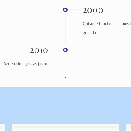
2000
Quisque faucibus accumsan
gravida.
2010
te. Aenean in egestas justo.