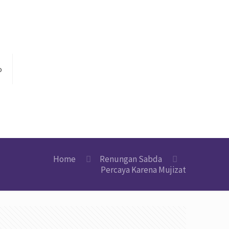
o
Home
Renungan Sabda
Percaya Karena Mujizat