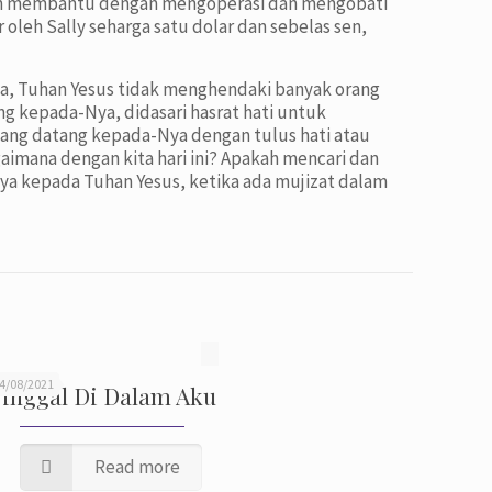
ton membantu dengan mengoperasi dan mengobati
leh Sally seharga satu dolar dan sebelas sen,
ya, Tuhan Yesus tidak menghendaki banyak orang
g kepada-Nya, didasari hasrat hati untuk
ang datang kepada-Nya dengan tulus hati atau
aimana dengan kita hari ini? Apakah mencari dan
a kepada Tuhan Yesus, ketika ada mujizat dalam
4/08/2021
inggal Di Dalam Aku
Read more