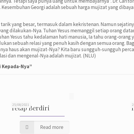
nnya. Tetapi saya punya uang untuk membayarnya”. Dr. Carl
 Kesembuhan Georgi adalah sebuah harga mujizat yang dibayar o
tarik yang besar, termasuk dalam kekristenan. Namun sejatin
ang dilakukan-Nya. Tuhan Yesus memanggil setiap orang datan
an Yesus tahu kedalaman hati manusia, Ia tahu orang-orang y
dukan sebuah relasi yang penuh kasih dengan semua orang. Bag
ya haus akan mujizat-Nya? Kita baru sungguh-sungguh percay
elasi dan mengenal-Nya adalah mujizat. (NLU)
i Kepada-Nya”
25/08/2021
2
Tetap Berdiri
T
Read more