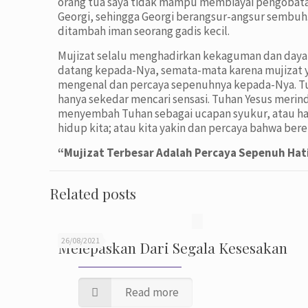
orang tua saya tidak mampu membiayai pengobata
Georgi, sehingga Georgi berangsur-angsur sembuh.
ditambah iman seorang gadis kecil.
Mujizat selalu menghadirkan kekaguman dan daya 
datang kepada-Nya, semata-mata karena mujizat y
mengenal dan percaya sepenuhnya kepada-Nya. Tuh
hanya sekedar mencari sensasi. Tuhan Yesus merin
menyembah Tuhan sebagai ucapan syukur, atau han
hidup kita; atau kita yakin dan percaya bahwa ber
“Mujizat Terbesar Adalah Percaya Sepenuh Hat
Related posts
26/08/2021
Melepaskan Dari Segala Kesesakan
Read more