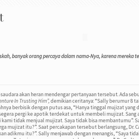
t
Paskah, banyak orang percaya dalam nama-Nya, karena mereka te
a-saudara akan heran mendengar pertanyaan tersebut. Ada seb
venture In Trusting Him”,
demikian ceritanya: “Sally berumur 8 ta
hnya berbisik dengan putus asa, “Hanya tinggal mujizat yang
 segera pergi ke apotik terdekat untuk membeli mujizat. San
sini kami tidak menjual mujizat. Saya tidak bisa membantumu”
ga mujizat itu?”. Saat percakapan tersebut berlangsung, Dr. C
an adikmu itu?”. Sally menjawab dengan menangis, “Saya tidak 