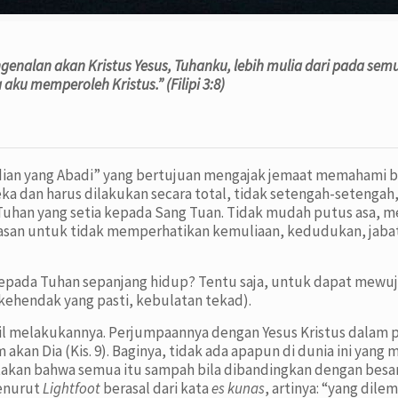
genalan akan Kristus Yesus, Tuhanku, lebih mulia dari pada sem
u memperoleh Kristus.” (Filipi 3:8)
ian yang Abadi” yang bertujuan mengajak jemaat memahami ba
a dan harus dilakukan secara total, tidak setengah-setenga
uhan yang setia kepada Sang Tuan. Tidak mudah putus asa, me
khlasan untuk tidak memperhatikan kemuliaan, kedudukan, jab
kepada Tuhan sepanjang hidup? Tentu saja, untuk dapat mew
kehendak yang pasti, kebulatan tekad).
hasil melakukannya. Perjumpaannya dengan Yesus Kristus dalam
an Dia (Kis. 9). Baginya, tidak ada apapun di dunia ini yang m
kan bahwa semua itu sampah bila dibandingkan dengan besarny
enurut
Lightfoot
berasal dari kata
es kunas
, artinya: “yang dile