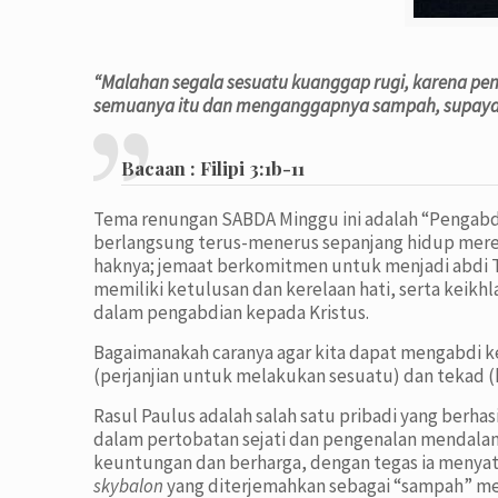
“Malahan segala sesuatu kuanggap rugi, karena pen
semuanya itu dan menganggapnya sampah, supaya ak
Bacaan : Filipi 3:1b-11
Tema renungan SABDA Minggu ini adalah “Pengabd
berlangsung terus-menerus sepanjang hidup merek
haknya; jemaat berkomitmen untuk menjadi abdi T
memiliki ketulusan dan kerelaan hati, serta kei
dalam pengabdian kepada Kristus.
Bagaimanakah caranya agar kita dapat mengabdi 
(perjanjian untuk melakukan sesuatu) dan tekad (
Rasul Paulus adalah salah satu pribadi yang ber
dalam pertobatan sejati dan pengenalan mendalam ak
keuntungan dan berharga, dengan tegas ia menyata
skybalon
yang diterjemahkan sebagai “sampah” m