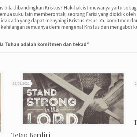
s bila dibandingkan Kristus? Hak-hak istimewanya yaitu sebagai 
emua suku lain memberontak; seorang Farisi yang dididik oleh
dak ada yang dapat menyaingi Kristus Yesus. Ya, komitmen da
ehilangan semuanya demi mengenal Kristus dan mengabdi ke
da Tuhan adalah komitmen dan tekad”
25/08/2021
2
T
Tetap Berdiri