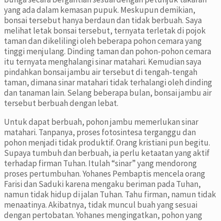
yang ada dalam kemasan pupuk. Meskupun demikian,
bonsai tersebut hanya berdaun dan tidak berbuah. Saya
melihat letak bonsai tersebut, ternyata terletak di pojok
taman dan dikelilingi oleh beberapa pohon cemara yang
tinggi menjulang. Dinding taman dan pohon-pohon cemara
itu ternyata menghalangi sinar matahari. Kemudian saya
pindahkan bonsai jambu air tersebut di tengah-tengah
taman, dimana sinar matahari tidak terhalangi oleh dinding
dan tanaman lain. Selang beberapa bulan, bonsai jambu air
tersebut berbuah dengan lebat.
Untuk dapat berbuah, pohon jambu memerlukan sinar
matahari. Tanpanya, proses fotosintesa terganggu dan
pohon menjadi tidak produktif. Orang kristiani pun begitu.
Supaya tumbuh dan berbuah, ia perlu ketaatan yang aktif
terhadap firman Tuhan. Itulah “sinar” yang mendorong
proses pertumbuhan. Yohanes Pembaptis mencela orang
Farisi dan Saduki karena mengaku beriman pada Tuhan,
namun tidak hidup di jalan Tuhan. Tahu firman, namun tidak
menaatinya. Akibatnya, tidak muncul buah yang sesuai
dengan pertobatan. Yohanes mengingatkan, pohon yang