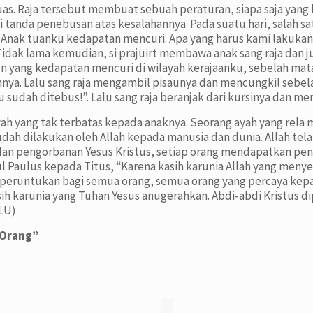
uas. Raja tersebut membuat sebuah peraturan, siapa saja yang
ai tanda penebusan atas kesalahannya. Pada suatu hari, salah 
nak tuanku kedapatan mencuri. Apa yang harus kami lakukan?”.
Tidak lama kemudian, si prajuirt membawa anak sang raja dan j
 yang kedapatan mencuri di wilayah kerajaanku, sebelah ma
ya. Lalu sang raja mengambil pisaunya dan mencungkil sebelah
 sudah ditebus!”. Lalu sang raja beranjak dari kursinya dan m
yah yang tak terbatas kepada anaknya. Seorang ayah yang rel
udah dilakukan oleh Allah kepada manusia dan dunia. Allah te
dan pengorbanan Yesus Kristus, setiap orang mendapatkan pen
ul Paulus kepada Titus, “Karena kasih karunia Allah yang meny
iperuntukan bagi semua orang, semua orang yang percaya kepa
ih karunia yang Tuhan Yesus anugerahkan. Abdi-abdi Kristus di
NLU)
 Orang”