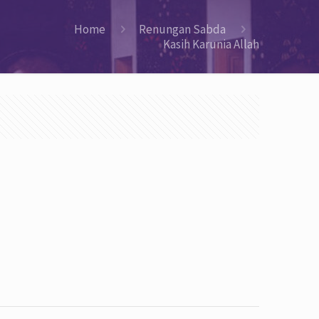
Home
Renungan Sabda
Kasih Karunia Allah