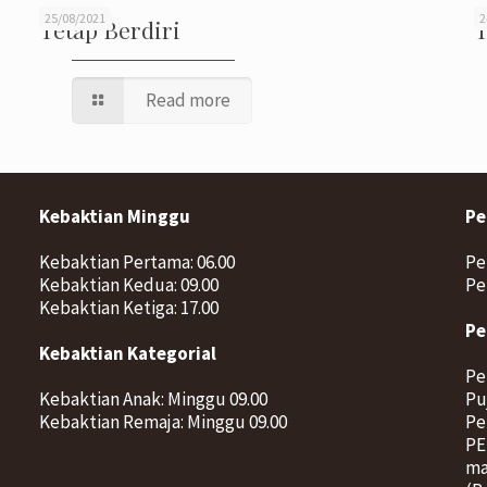
25/08/2021
2
Tetap Berdiri
T
Read more
Kebaktian Minggu
Pe
Kebaktian Pertama: 06.00
Pe
Kebaktian Kedua: 09.00
Pe
Kebaktian Ketiga: 17.00
Pe
Kebaktian Kategorial
Pe
Kebaktian Anak: Minggu 09.00
Pu
Kebaktian Remaja: Minggu 09.00
Pe
PE
ma