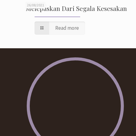
26/08/2021
Melepaskan Dari Segala Kesesakan
Read more