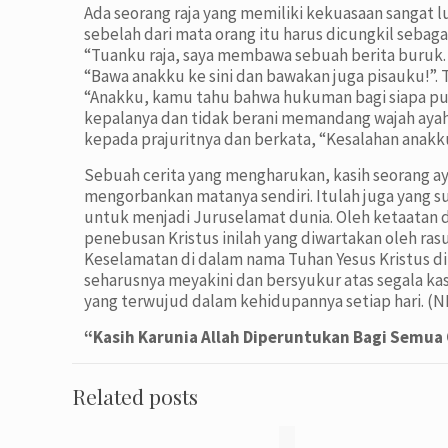
Ada seorang raja yang memiliki kekuasaan sangat l
sebelah dari mata orang itu harus dicungkil sebag
“Tuanku raja, saya membawa sebuah berita buruk. A
“Bawa anakku ke sini dan bawakan juga pisauku!”. 
“Anakku, kamu tahu bahwa hukuman bagi siapa pun
kepalanya dan tidak berani memandang wajah ayahn
kepada prajuritnya dan berkata, “Kesalahan anakku
Sebuah cerita yang mengharukan, kasih seorang a
mengorbankan matanya sendiri. Itulah juga yang s
untuk menjadi Juruselamat dunia. Oleh ketaatan 
penebusan Kristus inilah yang diwartakan oleh ras
Keselamatan di dalam nama Tuhan Yesus Kristus d
seharusnya meyakini dan bersyukur atas segala kas
yang terwujud dalam kehidupannya setiap hari. (
“Kasih Karunia Allah Diperuntukan Bagi Semua
Related posts