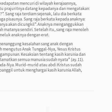
 kedapatan mencuri di wilayah kerajaannya,
satu prajuritnya datang kepadanya dan mengatakan:
 Sang raja terdiam sejenak, lalu dia berkata:
uga pisaunya. Sang raja berkata kepada anaknya:
tanya akan dicungkil”. Anaknya menganggukkan
 matanya sendiri. Setelah itu, sang raja menoleh
emeluk anaknya dengan erat.
a menanggung kesalahan sang anak dengan
lah mengutus Anak Tunggal-Nya, Yesus Kristus
gampunan. Kesaksian tentang kasih karunia dan
elamatkan semua manusia sudah nyata” (ay. 11).
da-Nya. Murid-murid atau abdi Kristus sudah
panggil untuk menghargai kasih karunia Allah,