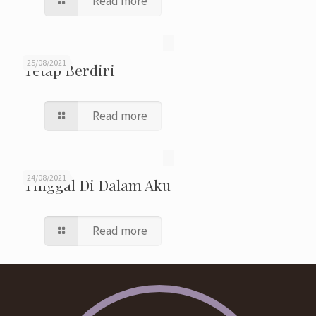
Read more
25/08/2021
Tetap Berdiri
Read more
24/08/2021
Tinggal Di Dalam Aku
Read more