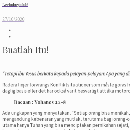
Berbahagialah!
27/10/2020
Buatlah Itu!
“
Tetapi ibu Yesus berkata kepada pelayan-pelayan: Apa yang di
Radera linjer förvrängs Konfliktsituationer som måste göras för
daglig basis eller det har också varit besvärligt att åka moto
Bacaan :
Yohanes 2:1-8
Ada ungkapan yang menyatakan, “Setiap orang bisa menikah, 
mengandung kebenaran yang mutlak, terutama bagi orang-or
utama hanya Tuhan yang bisa menciptakan pernikahan sejati,