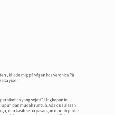
tten , kliade mig på vågen hos veronica På
saka yrsel.
ernikahan yang sejati”. Ungkapan ini
 rapuh dan mudah runtuh. Ada dua alasan
arga, dan kasih setia pasangan mudah pudar