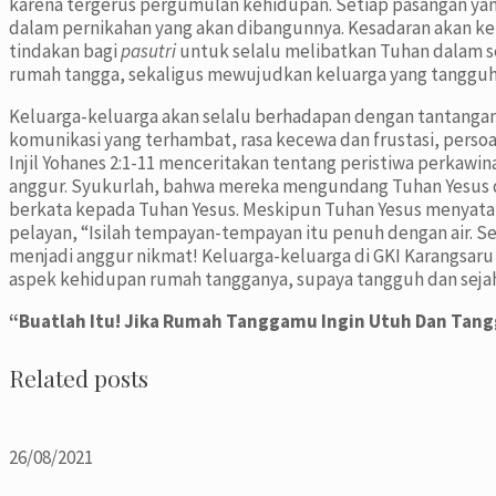
karena tergerus pergumulan kehidupan. Setiap pasangan y
dalam pernikahan yang akan dibangunnya. Kesadaran akan k
tindakan bagi
pasutri
untuk selalu melibatkan Tuhan dalam 
rumah tangga, sekaligus mewujudkan keluarga yang tangguh
Keluarga-keluarga akan selalu berhadapan dengan tantangan
komunikasi yang terhambat, rasa kecewa dan frustasi, persoa
Injil Yohanes 2:1-11 menceritakan tentang peristiwa perkawi
anggur. Syukurlah, bahwa mereka mengundang Tuhan Yesus d
berkata kepada Tuhan Yesus. Meskipun Tuhan Yesus menyataka
pelayan, “Isilah tempayan-tempayan itu penuh dengan air. S
menjadi anggur nikmat! Keluarga-keluarga di GKI Karangsar
aspek kehidupan rumah tangganya, supaya tangguh dan seja
“Buatlah Itu! Jika Rumah Tanggamu Ingin Utuh Dan Tan
Related posts
26/08/2021