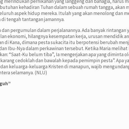
ang merindukan pernikahan yang langgeng dan bahagia, haru
ebutuhan kehadiran Tuhan dalam sebuah rumah tangga, akan 
seluruh aspek hidup mereka. Itulah yang akan menolong da
 di tengah tantangan jamannya.
 dan pergumulan dalam perjalanannya. Ada banyak rintangan 
lan ekonomi, hilangnya kesempatan kerja, urusan mendidik ana
nan di Kana, dimana pesta sukacita itu berpotensi berubah me
an Ibu-Nya dalam perkawinan tersebut. Ketika Maria melihat
n: “Saat-Ku belum tiba”, Ia mengerjakan apa yang diminta ol
ekarang cedoklah dan bawalah kepada pemimpin pesta”. Apa yan
u dan keluarga-keluarga Kristen di manapun, wajib mengundan
htera selamanya. (NLU)
gguh”