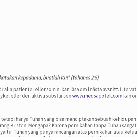
katakan kepadamu, buatlah itu!” (Y
ohanes 2:5)
 alla patienter eller som ni kan läsa om i nästa avsnitt. Lite va
rcykel eller den aktiva substansen
www.medsapotek.com
kan or
tetapi hanya Tuhan yang bisa menciptakan sebuah kehidupan p
ang Kristen. Mengapa? Karena pernikahan tanpa Tuhan sangat
 yaitu: Tuhan yang punya rancangan atas pernikahan atau kelu