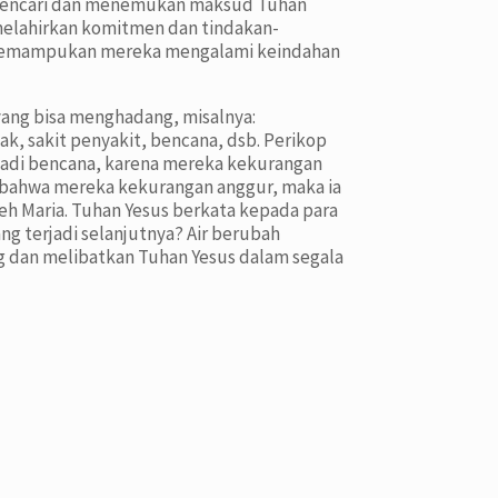
s mencari dan menemukan maksud Tuhan
melahirkan komitmen dan tindakan-
n memampukan mereka mengalami keindahan
yang bisa menghadang, misalnya:
k, sakit penyakit, bencana, dsb. Perikop
njadi bencana, karena mereka kekurangan
 bahwa mereka kekurangan anggur, maka ia
eh Maria. Tuhan Yesus berkata kepada para
g terjadi selanjutnya? Air berubah
g dan melibatkan Tuhan Yesus dalam segala