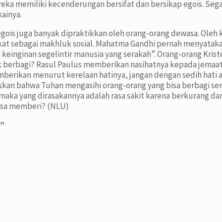
eka memiliki kecenderungan bersifat dan bersikap egois. Seg
ainya.
 egois juga banyak dipraktikkan oleh orang-orang dewasa. Ole
t sebagai makhluk sosial. Mahatma Gandhi pernah menyatak
nginan segelintir manusia yang serakah”. Orang-orang Kriste
k berbagi? Rasul Paulus memberikan nasihatnya kepada jemaa
erikan menurut kerelaan hatinya, jangan dengan sedih hati a
gaskan bahwa Tuhan mengasihi orang-orang yang bisa berbagi s
aka yang dirasakannya adalah rasa sakit karena berkurang dan
bisa memberi? (NLU)
t”