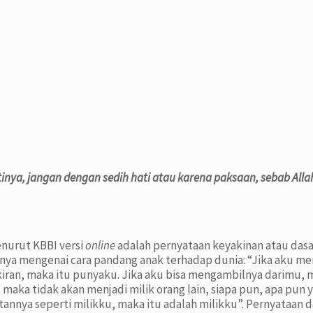
ya, jangan dengan sedih hati atau karena paksaan, sebab All
nurut KBBI versi
online
adalah pernyataan keyakinan atau dasa
a mengenai cara pandang anak terhadap dunia: “Jika aku men
an, maka itu punyaku. Jika aku bisa mengambilnya darimu, m
 maka tidak akan menjadi milik orang lain, siapa pun, apa pun
atannya seperti milikku, maka itu adalah milikku”. Pernyataa