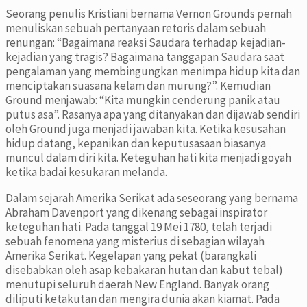
Seorang penulis Kristiani bernama Vernon Grounds
pernah
menuliskan sebuah pertanyaan retoris dalam sebuah
renungan: “Bagaimana reaksi Saudara terhadap kejadian-
kejadian yang tragis? Bagaimana tanggapan Saudara saat
pengalaman yang membingungkan menimpa hidup kita dan
menciptakan suasana kelam dan murung?”. Kemudian
Ground menjawab: “Kita mungkin cenderung panik atau
putus asa”. Rasanya apa yang ditanyakan dan dijawab sendiri
oleh Ground juga menjadi jawaban kita. Ketika kesusahan
hidup datang, kepanikan dan keputusasaan biasanya
muncul dalam diri kita. Keteguhan hati kita menjadi goyah
ketika badai kesukaran melanda.
Dalam sejarah Amerika Serikat ada seseorang yang bernama
Abraham Davenport yang dikenang sebagai inspirator
keteguhan hati. Pada tanggal 19 Mei 1780, telah terjadi
sebuah fenomena yang misterius di sebagian wilayah
Amerika Serikat. Kegelapan yang pekat (barangkali
disebabkan oleh asap kebakaran hutan dan kabut tebal)
menutupi seluruh daerah New England. Banyak orang
diliputi ketakutan dan mengira dunia akan kiamat. Pada